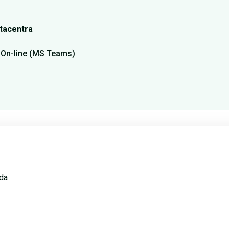
atacentra
:
On-line (MS Teams)
ěda